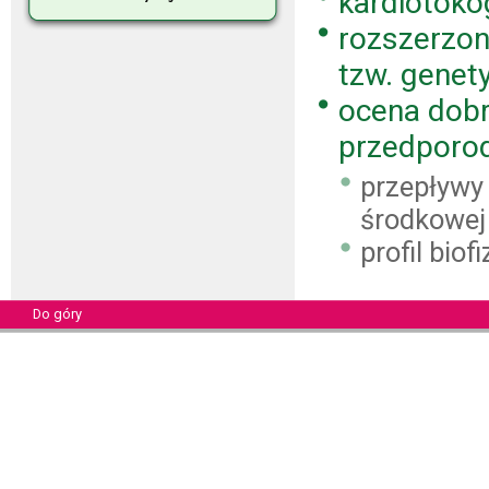
kardiotokog
rozszerzon
tzw. genet
ocena dobr
przedporo
przepływy 
środkowej
profil bio
Do góry