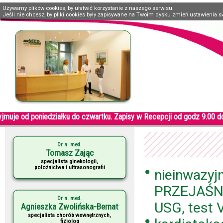
Używamy plików cookies, by ułatwić korzystanie z naszego serwisu.
Jeśli nie chcesz, by pliki cookies były zapisywane na Twoim dysku zmień ustawienia s
muje od poniedziałku do czwartku. Zapisy w Recepcji od godz 9.00 do
Dr n. med.
Tomasz Zając
specjalista ginekologii,
położnictwa i ultrasonografii
nieinwazyj
PRZEJAŚN
Dr n. med.
USG, test 
Agnieszka Zwolińska-Bernat
specjalista chorób wewnętrznych,
fizjolog