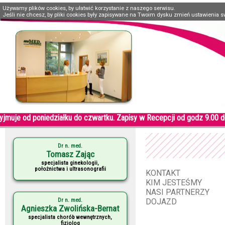
Używamy plików cookies, by ułatwić korzystanie z naszego serwisu.
Jeśli nie chcesz, by pliki cookies były zapisywane na Twoim dysku zmień ustawienia s
jmuje od poniedziałku do czwartku. Zapisy w Recepcji od godz 9.00 do
Dr n. med.
Tomasz Zając
specjalista ginekologii,
położnictwa i ultrasonografii
KONTAKT
KIM JESTEŚMY
NASI PARTNERZY
Dr n. med.
DOJAZD
Agnieszka Zwolińska-Bernat
specjalista chorób wewnętrznych,
fizjolog